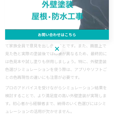
きます。これにより、色の組み合わせや配色バランスを
視覚的に比較検討でき、イメージ違いによる失敗リスク
を大幅に減らせます。
シミュレーションを活用する際のポイントは、実際の外
お問い合わせはこちら
観写真を使うこと、複数パターンを比較すること、そし
て家族全員で意見を出し合うことです。また、画面上で
お問い合わせはこちら
見た色と実際の塗装後では印象が異なるため、最終的に
は色見本や試し塗りも併用しましょう。特に、外壁塗装
色選びシミュレーションを使う際は、アプリやソフトご
との色再現性の違いにも注意が必要です。
プロのアドバイスを受けながらシミュレーション結果を
検討することで、より満足度の高い外壁塗装が実現しま
す。初心者から経験者まで、納得のいく色選びにはシミ
ュレーションの活用が欠かせません。