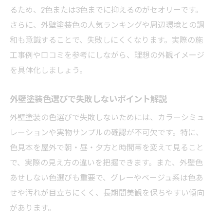
手順
るため、2色または3色までに抑えるのがセオリーです。
外壁塗装色選びシミュレーションアプリの
さらに、外壁塗装色の人気ランキングや周辺環境との調
使い方
和も意識することで、失敗しにくくなります。実際の施
外壁塗装で失敗しない色の選び方実践ガイ
工事例や口コミを参考にしながら、理想の外観イメージ
ド
を具体化しましょう。
外壁塗装色選びで後悔しない判断ポイント
外壁塗装色選びで失敗しないポイント解説
外壁塗装色選びに役立つシミュレーション
事例
外壁塗装の色選びで失敗しないためには、カラーシミュ
長持ち外壁塗装への色とデザイン決定の極意
レーションや実物サンプルの確認が不可欠です。特に、
色見本を屋外で朝・昼・夕方と時間帯を変えて見ること
外壁塗装で長持ちする色とデザインの選び
で、実際の見え方の違いを把握できます。また、外壁色
方
あせしない色選びも重要で、グレーやベージュ系は色あ
外壁色あせしない色選定で失敗しないコツ
せや汚れが目立ちにくく、長期間美観を保ちやすい傾向
外壁塗装で耐久性を重視したデザイン実例
があります。
外壁塗装で人気の長寿命色を選ぶポイント