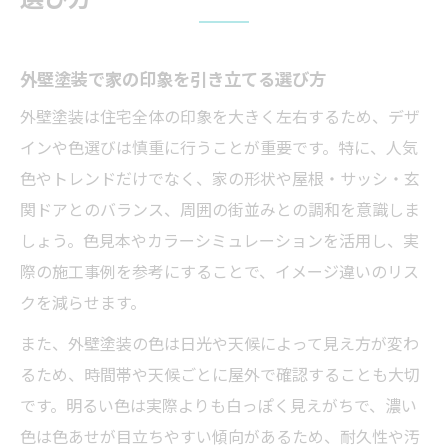
外壁塗装色組み合わせで印象を一新する方
法
外壁塗装で家の印象を引き立てる選び方
外壁塗装で人気色のバランス良い配色術
外壁塗装は住宅全体の印象を大きく左右するため、デザ
おしゃれな外壁塗装を実現する色選定の秘
インや色選びは慎重に行うことが重要です。特に、人気
訣
色やトレンドだけでなく、家の形状や屋根・サッシ・玄
外壁塗装で色の失敗を防ぐ組み合わせの考
関ドアとのバランス、周囲の街並みとの調和を意識しま
え方
しょう。色見本やカラーシミュレーションを活用し、実
外壁塗装色選びシミュレーション活用のポ
際の施工事例を参考にすることで、イメージ違いのリス
イント
クを減らせます。
人気カラーを使った外壁塗装の魅力と選び方
また、外壁塗装の色は日光や天候によって見え方が変わ
人気の外壁塗装カラーで叶うおしゃれな家
るため、時間帯や天候ごとに屋外で確認することも大切
外壁塗装色ランキングで選ぶトレンドカラ
です。明るい色は実際よりも白っぽく見えがちで、濃い
ー
色は色あせが目立ちやすい傾向があるため、耐久性や汚