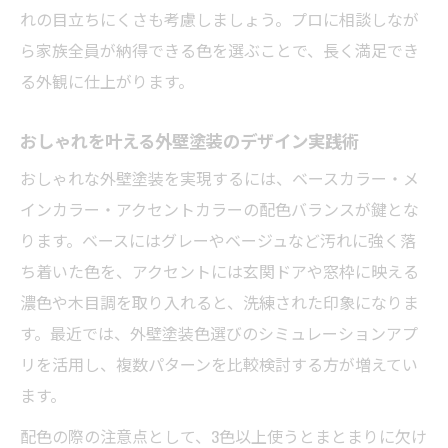
人気色による外壁塗装の失敗回避ポイント
れの目立ちにくさも考慮しましょう。プロに相談しなが
外壁塗装で注目の色選びとその魅力解説
ら家族全員が納得できる色を選ぶことで、長く満足でき
外壁塗装色人気ランキングから学ぶ選び方
る外観に仕上がります。
高級感溢れる外壁塗装色の選定ポイント
おしゃれを叶える外壁塗装のデザイン実践術
外壁塗装で高級感を演出する色選びのコツ
おしゃれな外壁塗装を実現するには、ベースカラー・メ
外壁塗装におすすめの高級感ある色とは
インカラー・アクセントカラーの配色バランスが鍵とな
外壁塗装で人気の高級感色を使う秘訣
ります。ベースにはグレーやベージュなど汚れに強く落
外壁塗装色選びで上品な印象を引き出す方
ち着いた色を、アクセントには玄関ドアや窓枠に映える
法
濃色や木目調を取り入れると、洗練された印象になりま
高級感のある外壁塗装色選定失敗例と対策
す。最近では、外壁塗装色選びのシミュレーションアプ
色選びに迷った時の外壁塗装シミュレーション
リを活用し、複数パターンを比較検討する方が増えてい
活用法
ます。
外壁塗装色選びでシミュレーションの活用
配色の際の注意点として、3色以上使うとまとまりに欠け