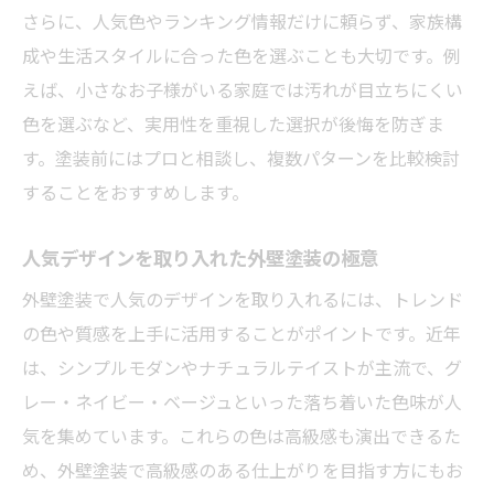
さらに、人気色やランキング情報だけに頼らず、家族構
外壁塗装色選びで後悔しないための秘訣
成や生活スタイルに合った色を選ぶことも大切です。例
えば、小さなお子様がいる家庭では汚れが目立ちにくい
色を選ぶなど、実用性を重視した選択が後悔を防ぎま
す。塗装前にはプロと相談し、複数パターンを比較検討
することをおすすめします。
人気デザインを取り入れた外壁塗装の極意
外壁塗装で人気のデザインを取り入れるには、トレンド
の色や質感を上手に活用することがポイントです。近年
は、シンプルモダンやナチュラルテイストが主流で、グ
レー・ネイビー・ベージュといった落ち着いた色味が人
気を集めています。これらの色は高級感も演出できるた
め、外壁塗装で高級感のある仕上がりを目指す方にもお