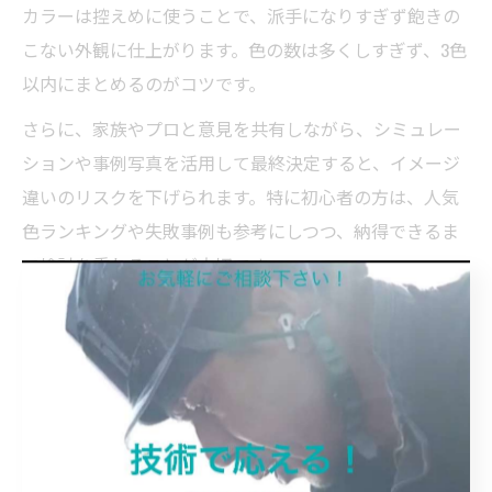
カラーは控えめに使うことで、派手になりすぎず飽きの
こない外観に仕上がります。色の数は多くしすぎず、3色
以内にまとめるのがコツです。
さらに、家族やプロと意見を共有しながら、シミュレー
ションや事例写真を活用して最終決定すると、イメージ
違いのリスクを下げられます。特に初心者の方は、人気
色ランキングや失敗事例も参考にしつつ、納得できるま
で検討を重ねることが大切です。
外壁塗装色選びシミュレーション活用のポイント
外壁塗装の色選びで迷った際は、カラーシミュレーショ
ンの活用が非常に有効です。最近はスマートフォンやパ
ソコンで使えるシミュレーションアプリも増えており、
自宅の写真を使ってリアルな仕上がりイメージを確認で