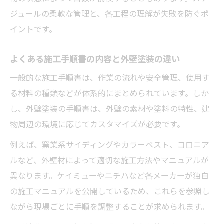
工期の目安と外壁塗装で注意すべき日数管
ジュールの柔軟な管理と、各工程の理解が失敗を防ぐポ
理
イントです。
外壁塗装の段取りと進行管理のコツを紹介
外壁塗装の現場で実践したい施工チェック
よくある施工手順書の内容と外壁塗装の違い
法
一般的な施工手順書は、作業の流れや安全管理、使用す
仕上がりで後悔しない色選びの秘訣
る材料の種類などが体系的にまとめられています。しか
外壁塗装で失敗しない色選びの基準と注意
し、外壁塗装の手順書は、外壁の素材や塗料の特性、建
点
物周辺の環境に応じてカスタマイズが必要です。
外壁塗装の色選びで避けるべき色の傾向と
例えば、窯業系サイディングやカラーベスト、コロニア
は
ルなど、外壁材によって適切な施工方法やマニュアルが
外壁塗装では色見本とシミュレーション活
異なります。ケイミューやニチハなど各メーカーが独自
用が鍵
の施工マニュアルを公開しているため、これらを参照し
外壁塗装の色決めに役立つ比較ポイントと
ながら現場ごとに手順を調整することが求められます。
は