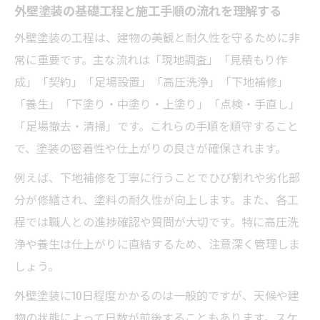
外壁塗装の基礎工程と施工手順の流れを理解する
外壁塗装業者選びの基準と見極め方のポイ
ント
外壁塗装の工程は、建物の美観と耐久性を守るために非
常に重要です。主な流れは「現地調査」「見積もり作
外壁塗装に強い安心できる業者の特徴とは
成」「契約」「足場設置」「高圧洗浄」「下地補修」
見積書の内訳を外壁塗装の視点で確認する
「養生」「下塗り・中塗り・上塗り」「点検・手直し」
方法
「足場撤去・清掃」です。これらの手順を順守すること
外壁塗装の保証内容とアフターケアの重要
で、塗装の密着性や仕上がりの良さが確保されます。
性
例えば、下地補修を丁寧に行うことでひび割れや劣化部
外壁塗装の契約時にチェックすべき注意事
分が修繕され、塗料の耐久性が向上します。また、各工
項
程では職人との進捗確認や質問が大切です。特に高圧洗
施工の流れから分かる外壁塗装のコツ
浄や養生は仕上がりに直結するため、注意深く管理しま
外壁塗装の各工程で気を付けたい重要ポイ
しょう。
ント
外壁塗装に10日程度かかるのは一般的ですが、天候や建
外壁塗装の流れを知りトラブルを防ぐ方法
物の状態によって日数が前後することもあります。スケ