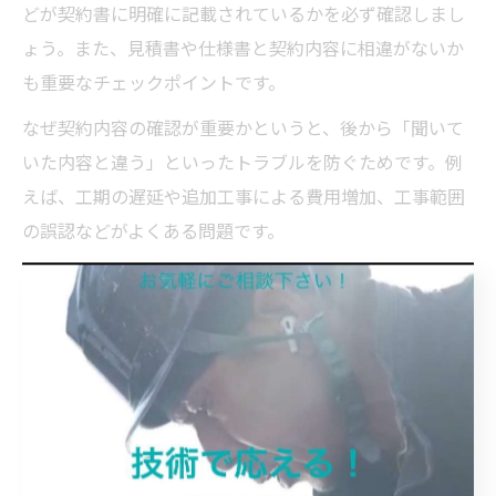
どが契約書に明確に記載されているかを必ず確認しまし
ょう。また、見積書や仕様書と契約内容に相違がないか
も重要なチェックポイントです。
なぜ契約内容の確認が重要かというと、後から「聞いて
いた内容と違う」といったトラブルを防ぐためです。例
えば、工期の遅延や追加工事による費用増加、工事範囲
の誤認などがよくある問題です。
実際の失敗例として、「契約後に追加費用を請求され
た」「工期が大幅に遅れた」というケースもあります。
契約書は必ず内容を細かく確認し、不明点はその場で質
問して納得してから署名・押印することがトラブル防止
の第一歩です。