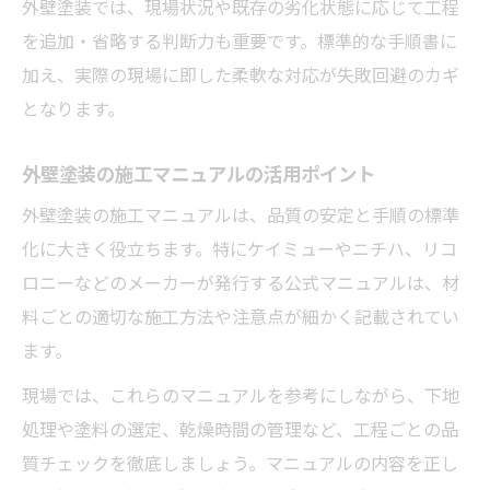
外壁塗装では、現場状況や既存の劣化状態に応じて工程
外壁塗装の仕上がりを左右する色の選び方
を追加・省略する判断力も重要です。標準的な手順書に
工事中のチェックポイントを解き明かす
加え、実際の現場に即した柔軟な対応が失敗回避のカギ
外壁塗装中の現場確認で押さえるべき要点
となります。
外壁塗装工事の途中経過で注意すべき事項
外壁塗装の施工マニュアルの活用ポイント
外壁塗装の作業品質を見極めるチェック方
法
外壁塗装の施工マニュアルは、品質の安定と手順の標準
化に大きく役立ちます。特にケイミューやニチハ、リコ
外壁塗装の工事中に気付くべきトラブル兆
ロニーなどのメーカーが発行する公式マニュアルは、材
候
料ごとの適切な施工方法や注意点が細かく記載されてい
外壁塗装の各工程で確認するべきチェック
ます。
リスト
現場では、これらのマニュアルを参考にしながら、下地
仕様書の活用で外壁塗装を成功へ導く
処理や塗料の選定、乾燥時間の管理など、工程ごとの品
外壁塗装の仕様書は施工成功の必須アイテ
質チェックを徹底しましょう。マニュアルの内容を正し
ム