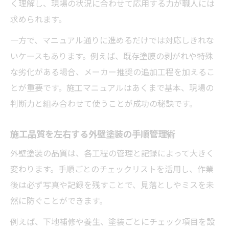
く理解し、現場の状況に合わせて応用する力が職人には
施工マニュアル活用で外壁塗装品質を高め
求められます。
る方法
一方で、マニュアル通りに進めるだけでは対応しきれな
外壁塗装の仕様書を活かした業者選定のコ
いケースもあります。例えば、既存塗膜の剥がれや特殊
ツ
な劣化がある場合、メーカー推奨の追加工程を加えるこ
外壁塗装の仕様書確認でトラブルを回避す
とが重要です。施工マニュアルはあくまで基本、現場の
る
判断力と組み合わせて使うことが成功の秘訣です。
外壁塗装の取扱説明書と営業マニュアルの
違い
施工品質を左右する外壁塗装の手順管理術
外壁塗装の品質は、各工程の管理と記録によって大きく
変わります。手順ごとのチェックリストを活用し、作業
後は必ず写真や記録を残すことで、見落としやミスを未
然に防ぐことができます。
例えば、下地補修や養生、塗装ごとにチェック項目を設