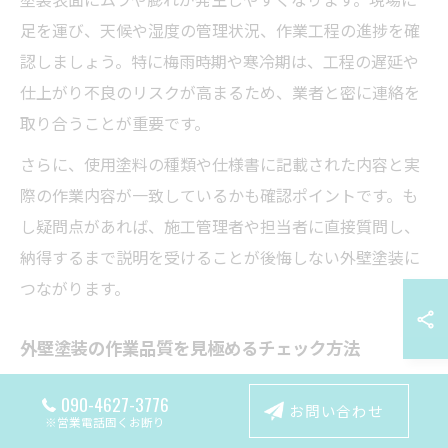
足を運び、天候や湿度の管理状況、作業工程の進捗を確
認しましょう。特に梅雨時期や寒冷期は、工程の遅延や
仕上がり不良のリスクが高まるため、業者と密に連絡を
取り合うことが重要です。
さらに、使用塗料の種類や仕様書に記載された内容と実
際の作業内容が一致しているかも確認ポイントです。も
し疑問点があれば、施工管理者や担当者に直接質問し、
納得するまで説明を受けることが後悔しない外壁塗装に
つながります。
外壁塗装の作業品質を見極めるチェック方法
外壁塗装の作業品質を見極めるには、仕上がりの均一性
090-4627-3776
お問い合わせ
や塗膜の厚さ、色ムラの有無など、目視と触感によるチ
※営業電話固くお断り
ェックが有効です。塗装後に外壁を斜めから眺めて、光