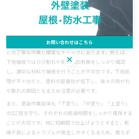
施工の流れから分かる外壁塗装のコツ
外壁塗装の各工程で気を付けたい重要ポイント
外壁塗装の品質を左右する重要なポイントは、各工程ご
お問い合わせはこちら
との丁寧な作業と確実なチェックにあります。例えば、
お問い合わせはこちら
下地補修ではひび割れや剥がれの有無をしっかり確認
し、適切な材料で補修を行うことが不可欠です。下地処
理が不十分だと、塗料の密着性が低下し、後々の剥がれ
や膨れの原因となるため注意が必要です。
また、塗装作業自体も「下塗り」「中塗り」「上塗り」
の3工程を守り、それぞれの乾燥時間をしっかり確保する
ことが大切です。特に短期間で仕上げようとすると、乾
燥不良によるトラブルが発生しやすくなるため、焦らず