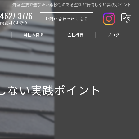
外壁塗装で選びたい柔軟性のある塗料と後悔しない実践ポイント
4627-3776
お問い合わせはこちら
業電話固くお断り
当社の特徴
会社概要
ブログ
屋根
コラム
防水
塗り替え
しない実践ポイント
リフォーム
戸建て