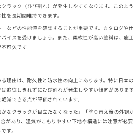
なクラック（ひび割れ）が発生しやすくなります。このよ
弾性塗料の塗り替え時の注意点について
水性を長期間維持できます。
外壁塗装でひび割れ対策を重視するなら
性」などの性能値を確認することが重要です。カタログや
外壁塗装でひび割れに強い塗料を選ぶ方法
ドバイスを受けましょう。また、柔軟性が高い塗料は、施
弾性塗料が外壁のひび割れ対策に最適な理由
が不可欠です。
外壁塗装で避けるべき色と塗料のポイント
ひび割れしやすい外壁と塗料選びの実践例
外壁塗装で後悔しない為の実用的な対策
いる理由は、耐久性と防水性の向上にあります。特に日本
外壁塗装に求める柔軟性の実例と注意点
では追従しきれずにひび割れが発生しやすい傾向がありま
外壁塗装で柔軟性が役立つ実例を紹介
を軽減できる点が評価されています。
弾性塗料の種類と使い分けのコツ
細かなクラックが目立たなくなった」「塗り替え後の外観
外壁塗装の柔軟性と耐久性の関係性
場合があり、湿気がこもりやすい下地や構造には注意が必要
弾性塗料のメリットとデメリットを解説
トです。