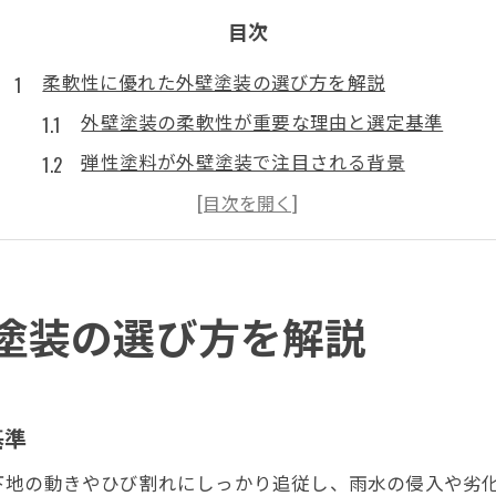
目次
柔軟性に優れた外壁塗装の選び方を解説
外壁塗装の柔軟性が重要な理由と選定基準
弾性塗料が外壁塗装で注目される背景
外壁塗装選びで避けたい色と失敗例
柔軟性の高い塗料を見極める実践ポイント
外壁塗装の長持ちを左右する素材選び
塗装の選び方を解説
弾性塗料の外壁塗装が持つ本当の強みとは
外壁塗装に弾性塗料を選ぶメリットを解説
ひび割れに追従する弾性塗料の性能とは
基準
弾性塗料のデメリットと対策ポイント
外壁塗装で弾性塗料が活躍する場面
下地の動きやひび割れにしっかり追従し、雨水の侵入や劣