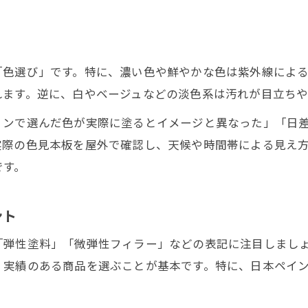
外壁塗装の柔軟性選びで注意したい点
水性と油性どちらが外壁塗装に有効か
外壁塗装で水性塗料と油性塗料を比較
「色選び」です。特に、濃い色や鮮やかな色は紫外線によ
柔軟性重視なら水性と油性どちらを選ぶべきか
れます。逆に、白やベージュなどの淡色系は汚れが目立ち
外壁塗装でよくある水性・油性の誤解と真実
ョンで選んだ色が実際に塗るとイメージと異なった」「日
弾性塗料の水性・油性の違いと特徴
実際の色見本板を屋外で確認し、天候や時間帯による見え
外壁塗装で失敗しない塗料種別の選び方
お問い合わせはこちら
お問い合わせはこちら
です。
後悔しない柔軟性重視の外壁塗装の秘訣
外壁塗装で後悔しないための柔軟性重視術
ント
柔軟性を活かした外壁塗装の成功ポイント
「弾性塗料」「微弾性フィラー」などの表記に注目しまし
外壁塗装で失敗しない色と塗料選びのコツ
、実績のある商品を選ぶことが基本です。特に、日本ペイ
弾性塗料をうまく使う外壁塗装の実践法
柔軟性のある外壁塗装で長持ちさせる秘訣