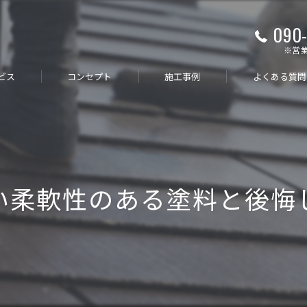
090-
※営
ビス
コンセプト
施工事例
よくある質問
代表あいさつ
お客様の声
い柔軟性のある塗料と後悔