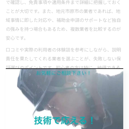
で確認し、免責事項や適用条件まで詳細に把握しておく
ことが大切です。また、地元市原市の業者であれば、地
域事情に即した対応や、補助金申請のサポートなど独自
の強みを持つ場合もあるため、複数業者を比較するのが
安心です。
口コミや実際の利用者の体験談を参考にしながら、説明
責任を果たしてくれる業者を選ぶことが、失敗しない保
証選びのポイントです。初心者の方は特に、納得できる
まで質問し、十分な説明を受けてから契約することを心
がけましょう。
市原市で納得の屋根塗装を選ぶ秘訣を
紹介