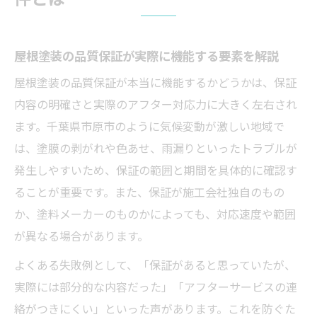
を把握
千葉県市原市の屋根塗装に適した保証の選
び方
屋根塗装の品質保証が実際に機能する要素を解説
信頼できる屋根塗装保証の見極め方ガイド
屋根塗装の品質保証が本当に機能するかどうかは、保証
屋根塗装保証の信頼性をチェックする重要
内容の明確さと実際のアフター対応力に大きく左右され
な基準
ます。千葉県市原市のように気候変動が激しい地域で
は、塗膜の剥がれや色あせ、雨漏りといったトラブルが
保証書の内容で確認すべき屋根塗装の注意
発生しやすいため、保証の範囲と期間を具体的に確認す
点
ることが重要です。また、保証が施工会社独自のもの
施工会社の対応力が屋根塗装保証に与える
か、塗料メーカーのものかによっても、対応速度や範囲
影響
が異なる場合があります。
屋根塗装のメーカー保証と施工保証の違い
を解説
よくある失敗例として、「保証があると思っていたが、
実際には部分的な内容だった」「アフターサービスの連
屋根塗装保証のトラブル事例から学ぶ選び
絡がつきにくい」といった声があります。これを防ぐた
方