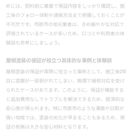
めには、契約前に書面で保証内容をしっかり確認し、施
市原市で納得の屋根塗装を選ぶ秘訣を紹介
工後のフォロー体制や連絡方法まで把握しておくことが
市原市の気候に合う屋根塗装保証の選び方
不可欠です。市原市の地元業者は、きめ細やかな対応で
のコツ
評価されているケースが多いため、口コミや利用者の体
屋根塗装で市原市の補助金制度を上手に活
験談も参考にしましょう。
用する方法
市原市で失敗しない屋根塗装業者の選定ポ
屋根塗装の保証が役立つ具体的な事例と体験談
イント
屋根塗装の保証が実際に役立った事例として、施工後2年
屋根塗装で重視したい市原市独自の品質基
目に塗膜が一部剥がれてしまい、無償で補修対応を受け
準
られたケースがあります。このように、保証が機能する
市原市の住宅事情に合う屋根塗装保証の活
と追加費用なしでトラブルを解決できるため、経済的な
用術
安心感が得られます。特に市原市のような潮風や日照が
失敗しない屋根塗装には保証内容の比較が必須
強い地域では、塗装の劣化が早まることもあるため、保
屋根塗装の保証期間と内容を正しく比較す
証の有無は大きな安心材料となります。