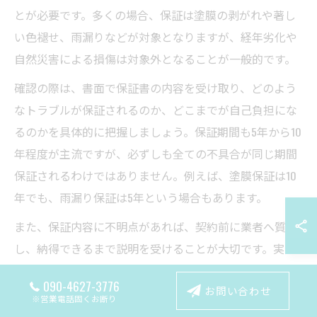
とが必要です。多くの場合、保証は塗膜の剥がれや著し
い色褪せ、雨漏りなどが対象となりますが、経年劣化や
自然災害による損傷は対象外となることが一般的です。
確認の際は、書面で保証書の内容を受け取り、どのよう
なトラブルが保証されるのか、どこまでが自己負担にな
るのかを具体的に把握しましょう。保証期間も5年から10
年程度が主流ですが、必ずしも全ての不具合が同じ期間
保証されるわけではありません。例えば、塗膜保証は10
年でも、雨漏り保証は5年という場合もあります。
また、保証内容に不明点があれば、契約前に業者へ質問
し、納得できるまで説明を受けることが大切です。実際
に『思っていたより保証範囲が狭かった』という失敗例
090-4627-3776
お問い合わせ
もあるため、事前の徹底確認が安心につながります。
※営業電話固くお断り