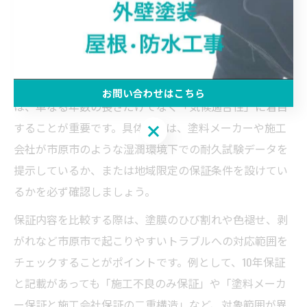
市原市の気候に合う屋根塗装保証の選び方のコツ
市原市は沿岸部に位置し、湿度や風雨の影響を強く受け
る地域です。そのため、屋根塗装の品質保証を選ぶ際
お問い合わせはこちら
は、単なる年数の長さだけでなく「気候適合性」に着目
することが重要です。具体的には、塗料メーカーや施工
お問い合わせはこちら
会社が市原市のような湿潤環境下での耐久試験データを
提示しているか、または地域限定の保証条件を設けてい
るかを必ず確認しましょう。
保証内容を比較する際は、塗膜のひび割れや色褪せ、剥
がれなど市原市で起こりやすいトラブルへの対応範囲を
チェックすることがポイントです。例として、10年保証
と記載があっても「施工不良のみ保証」や「塗料メーカ
ー保証と施工会社保証の二重構造」など、対象範囲が異