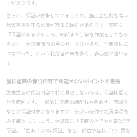
トがあります。
を解説
さらに、保証が付帯していることで、施工会社側も高い
保証期間中の屋根塗装点検とアフター対応
品質基準を守る意識が高まる傾向があります。実際に
の重要性
「保証があるからこそ、細部まで丁寧な作業をしてもら
屋根塗装の保証請求時に必要な手順と注意
えた」「保証期間内の点検サービスがあり、早期発見に
点
つながった」という利用者の声も多く、安心感が違いま
屋根塗装保証を最大限に引き出す書類の整
す。
え方
長持ちする屋根塗装を叶える保証活用術を解説
屋根塗装の保証内容で見逃せないポイントを把握
屋根塗装の保証を長持ちに直結させる選び
屋根塗装の保証内容で特に見逃せないのは、保証期間と
方
対象範囲です。一般的に塗膜の剥がれや色あせ、雨漏り
長期保証付き屋根塗装で維持コストを抑え
などが保証対象となりますが、細かい条件や免責事項も
る方法
必ず確認しましょう。保証書に「塗膜の浮きや剥離は5年
屋根塗装の保証活用で失敗しない塗料の選
保証」「色あせは3年保証」など、部位や症状ごとに異な