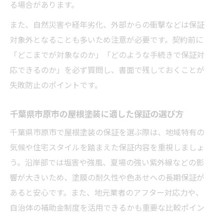
定術
る場合があります。
屋根塗装保証と定期点検で住宅の寿命を延
また、自然災害や経年劣化、外部からの衝撃などは保証
ばす秘訣
対象外となることも多いため注意が必要です。契約前に
屋根塗装の保証更新時に確認したい重要ポ
「どこまでが対象なのか」「どのような手続きで保証対
イント
応できるのか」を必ず質問し、書面で残しておくことが
失敗防止のポイントです。
千葉県市原市の屋根塗装に適した保証の選び方
千葉県市原市で屋根塗装の保証を選ぶ際は、地域特有の
気候や住宅スタイルを踏まえた保証内容を重視しましょ
う。沿岸部では塩害や強風、夏場の強い紫外線などの影
響が大きいため、塗膜の耐久性や色あせへの長期保証が
あると安心です。また、地元業者のアフター対応力や、
自治体の補助金制度を活用できるかも重要な比較ポイン