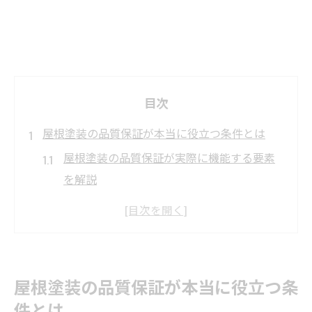
目次
屋根塗装の品質保証が本当に役立つ条件とは
屋根塗装の品質保証が実際に機能する要素
を解説
屋根塗装の保証が役立つ具体的な事例と体
験談
品質保証付き屋根塗装が安心できる理由と
は何か
屋根塗装の品質保証が本当に役立つ条
屋根塗装の保証内容で見逃せないポイント
件とは