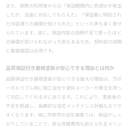
る方法
また、実際の利用者からは「保証期間内に色褪せが発生
屋根塗装保証の読み違いを防ぐチェックポ
したが、迅速に対応してもらえた」「保証書に明記され
イント
た内容通りの補償が受けられた」といった声も多く寄せ
保証内容の違いで屋根塗装の満足度はどう
られています。逆に、保証内容の説明不足で思ったほど
変わるか
の補償が受けられなかった例もあるため、契約前の説明
と書面確認は必須です。
屋根塗装保証の免責事項を事前に把握する
大切さ
品質保証付き屋根塗装が安心できる理由とは何か
保証比較で見落としがちな屋根塗装の要注
品質保証付き屋根塗装が安心できる最大の理由は、万が
意点
一のトラブル時に施工会社や塗料メーカーが責任を持っ
屋根塗装の保証を最大限活かすためのチェック
て対応してくれる点にあります。これにより、塗装後の
ポイント
不安を軽減し、長期的な住宅メンテナンス計画も立てや
屋根塗装保証を活用するための事前確認リ
すくなります。特に市原市の住宅事情では、保証がしっ
スト
かりしていることで、急な修繕費用も抑えられるメリッ
屋根塗装で保証条件や対象範囲の確認方法